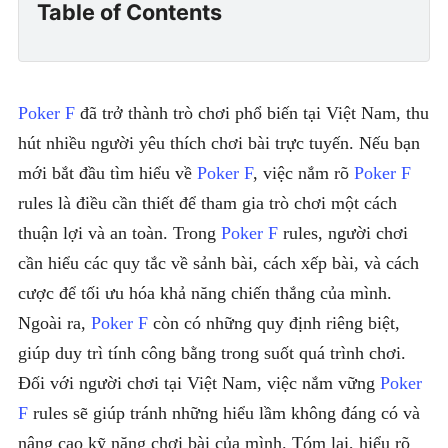
Table of Contents
Poker F
đã trở thành trò chơi phổ biến tại Việt Nam, thu
hút nhiều người yêu thích chơi bài trực tuyến. Nếu bạn
mới bắt đầu tìm hiểu về
Poker F
, việc nắm rõ
Poker F
rules là điều cần thiết để tham gia trò chơi một cách
thuận lợi và an toàn. Trong
Poker F
rules, người chơi
cần hiểu các quy tắc về sảnh bài, cách xếp bài, và cách
cược để tối ưu hóa khả năng chiến thắng của mình.
Ngoài ra,
Poker F
còn có những quy định riêng biệt,
giúp duy trì tính công bằng trong suốt quá trình chơi.
Đối với người chơi tại Việt Nam, việc nắm vững
Poker
F
rules sẽ giúp tránh những hiểu lầm không đáng có và
nâng cao kỹ năng chơi bài của mình. Tóm lại, hiểu rõ