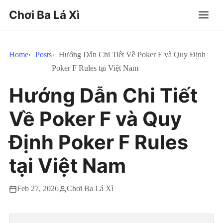
Chơi Ba Lá Xì
Home
Posts
Hướng Dẫn Chi Tiết Về Poker F và Quy Định
Poker F Rules tại Việt Nam
Hướng Dẫn Chi Tiết
Về Poker F và Quy
Định Poker F Rules
tại Việt Nam
Feb 27, 2026
Chơi Ba Lá Xì