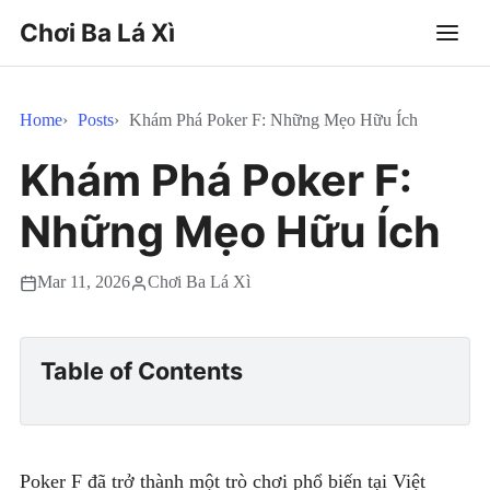
Chơi Ba Lá Xì
Home
Posts
Khám Phá Poker F: Những Mẹo Hữu Ích
Khám Phá Poker F:
Những Mẹo Hữu Ích
Mar 11, 2026
Chơi Ba Lá Xì
Table of Contents
Poker F đã trở thành một trò chơi phổ biến tại Việt