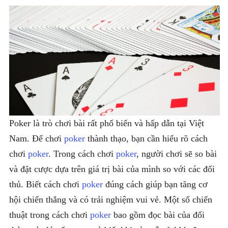
Poker là trò chơi bài rất phổ biến và hấp dẫn tại Việt
Nam. Để chơi
poker
thành thạo, bạn cần hiểu rõ cách
chơi
poker
. Trong cách chơi
poker
, người chơi sẽ so bài
và đặt cược dựa trên giá trị bài của mình so với các đối
thủ. Biết cách chơi
poker
đúng cách giúp bạn tăng cơ
hội chiến thắng và có trải nghiệm vui vẻ. Một số chiến
thuật trong cách chơi
poker
bao gồm đọc bài của đối