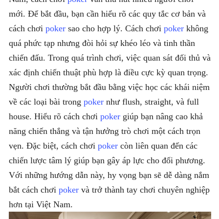
mới. Để bắt đầu, bạn cần hiểu rõ các quy tắc cơ bản và
cách chơi
poker
sao cho hợp lý. Cách chơi
poker
không
quá phức tạp nhưng đòi hỏi sự khéo léo và tinh thần
chiến đấu. Trong quá trình chơi, việc quan sát đối thủ và
xác định chiến thuật phù hợp là điều cực kỳ quan trọng.
Người chơi thường bắt đầu bằng việc học các khái niệm
về các loại bài trong
poker
như flush, straight, và full
house. Hiểu rõ cách chơi
poker
giúp bạn nâng cao khả
năng chiến thắng và tận hưởng trò chơi một cách trọn
vẹn. Đặc biệt, cách chơi
poker
còn liên quan đến các
chiến lược tâm lý giúp bạn gây áp lực cho đối phương.
Với những hướng dẫn này, hy vọng bạn sẽ dễ dàng nắm
bắt cách chơi
poker
và trở thành tay chơi chuyên nghiệp
hơn tại Việt Nam.