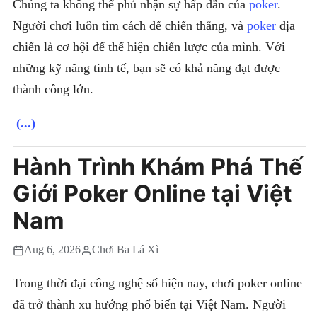
Chúng ta không thể phủ nhận sự hấp dẫn của
poker
.
Người chơi luôn tìm cách để chiến thắng, và
poker
địa
chiến là cơ hội để thể hiện chiến lược của mình. Với
những kỹ năng tinh tế, bạn sẽ có khả năng đạt được
thành công lớn.
(...)
Hành Trình Khám Phá Thế
Giới Poker Online tại Việt
Nam
Aug 6, 2026
Chơi Ba Lá Xì
Trong thời đại công nghệ số hiện nay, chơi poker online
đã trở thành xu hướng phổ biến tại Việt Nam. Người