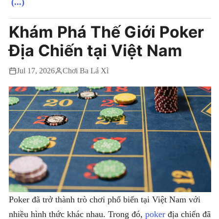
(...)
Khám Phá Thế Giới Poker
Địa Chiến tại Việt Nam
Jul 17, 2026
Chơi Ba Lá Xì
Poker đã trở thành trò chơi phổ biến tại Việt Nam với
nhiều hình thức khác nhau. Trong đó,
poker
địa chiến đã