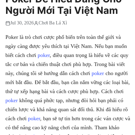
Người Mới Tại Việt Nam
Jul 30, 2026
Chơi Ba Lá Xì
Poker là trò chơi cược phổ biến trên toàn thế giới và
ngày càng được yêu thích tại Việt Nam. Nếu bạn muốn
biết cách chơi
poker
, điều quan trọng là hiểu về các quy
tắc cơ bản và chiến thuật chơi phù hợp. Trong bài viết
này, chúng tôi sẽ hướng dẫn cách chơi
poker
cho người
mới bắt đầu. Để bắt đầu, bạn cần nắm vững các loại bài,
thứ tự xếp hạng bài và cách cược phù hợp. Cách chơi
poker
không quá phức tạp, nhưng đòi hỏi bạn phải có
chiến lược và khả năng quan sát đối thủ. Khi đã hiểu rõ
cách chơi
poker
, bạn sẽ tự tin hơn trong các ván cược và
có thể nâng cao kỹ năng chơi của mình. Tham khảo