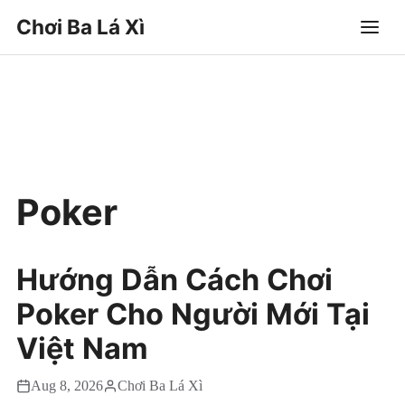
Chơi Ba Lá Xì
Poker
Hướng Dẫn Cách Chơi
Poker Cho Người Mới Tại
Việt Nam
Aug 8, 2026
Chơi Ba Lá Xì