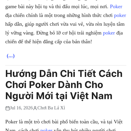
game bài này hội tụ và thi đấu mọi lúc, mọi nơi.
Poker
địa chiến chính là một trong những hình thức chơi
poker
hấp dẫn, giúp người chơi vừa vui vẻ, vừa rèn luyện tâm
lý vững vàng. Đừng bỏ lỡ cơ hội trải nghiệm
poker
địa
chiến để thể hiện đẳng cấp của bản thân!
(...)
Hướng Dẫn Chi Tiết Cách
Chơi Poker Dành Cho
Người Mới tại Việt Nam
Jul 16, 2026
Chơi Ba Lá Xì
Poker là một trò chơi bài phổ biến toàn cầu, và tại Việt
Nam, cách chơi
poker
vẫn thu hút nhiều người chơi