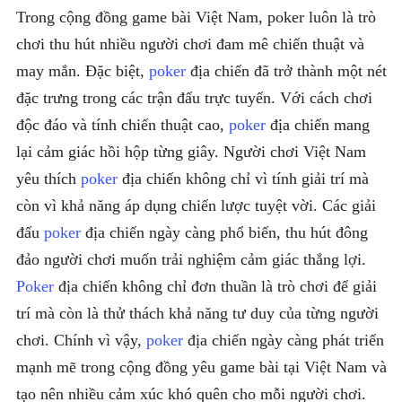
Trong cộng đồng game bài Việt Nam, poker luôn là trò
chơi thu hút nhiều người chơi đam mê chiến thuật và
may mắn. Đặc biệt,
poker
địa chiến đã trở thành một nét
đặc trưng trong các trận đấu trực tuyến. Với cách chơi
độc đáo và tính chiến thuật cao,
poker
địa chiến mang
lại cảm giác hồi hộp từng giây. Người chơi Việt Nam
yêu thích
poker
địa chiến không chỉ vì tính giải trí mà
còn vì khả năng áp dụng chiến lược tuyệt vời. Các giải
đấu
poker
địa chiến ngày càng phổ biến, thu hút đông
đảo người chơi muốn trải nghiệm cảm giác thắng lợi.
Poker
địa chiến không chỉ đơn thuần là trò chơi để giải
trí mà còn là thử thách khả năng tư duy của từng người
chơi. Chính vì vậy,
poker
địa chiến ngày càng phát triển
mạnh mẽ trong cộng đồng yêu game bài tại Việt Nam và
tạo nên nhiều cảm xúc khó quên cho mỗi người chơi.